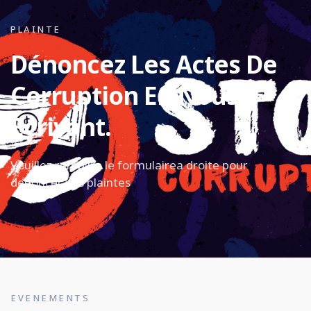
PLAINTE
Dénoncez Les Actes De
Corruption En Nous
Écrivant.
Veuillez remplire le formulairea droite pour
denoncer vos plaintes
EVENEMENTS