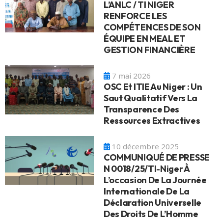
L’ANLC / TI NIGER
RENFORCE LES
COMPÉTENCES DE SON
ÉQUIPE EN MEAL ET
GESTION FINANCIÈRE
7 mai 2026
OSC Et ITIE Au Niger : Un
Saut Qualitatif Vers La
Transparence Des
Ressources Extractives
10 décembre 2025
COMMUNIQUÉ DE PRESSE
N 0018/25/TI-Niger À
L’occasion De La Journée
Internationale De La
Déclaration Universelle
Des Droits De L’Homme