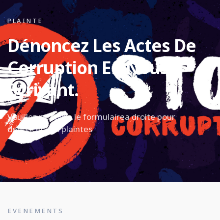
PLAINTE
Dénoncez Les Actes De
Corruption En Nous
Écrivant.
Veuillez remplire le formulairea droite pour
denoncer vos plaintes
EVENEMENTS