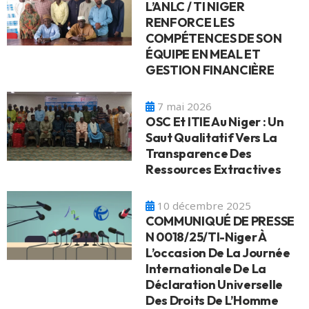
L’ANLC / TI NIGER
RENFORCE LES
COMPÉTENCES DE SON
ÉQUIPE EN MEAL ET
GESTION FINANCIÈRE
7 mai 2026
OSC Et ITIE Au Niger : Un
Saut Qualitatif Vers La
Transparence Des
Ressources Extractives
10 décembre 2025
COMMUNIQUÉ DE PRESSE
N 0018/25/TI-Niger À
L’occasion De La Journée
Internationale De La
Déclaration Universelle
Des Droits De L’Homme