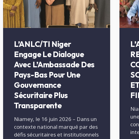
L’ANLC/TI Niger
L’
Engage Le Dialogue
R
Avec L’Ambassade Des
C
Pays-Bas Pour Une
S
Gouvernance
E
Sécuritaire Plus
F
Transparente
Nia
une
Niamey, le 16 juin 2026 – Dans un
con
contexte national marqué par des
int
défis sécuritaires et institutionnels