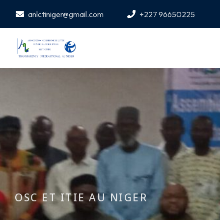
anlctiniger@gmail.com
+227 96650225
OSC ET ITIE AU NIGER