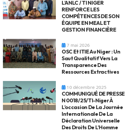
L’ANLC / TI NIGER
RENFORCE LES
COMPÉTENCES DE SON
ÉQUIPE EN MEAL ET
GESTION FINANCIÈRE
7 mai 2026
OSC Et ITIE Au Niger : Un
Saut Qualitatif Vers La
Transparence Des
Ressources Extractives
10 décembre 2025
COMMUNIQUÉ DE PRESSE
N 0018/25/TI-Niger À
L’occasion De La Journée
Internationale De La
Déclaration Universelle
Des Droits De L’Homme