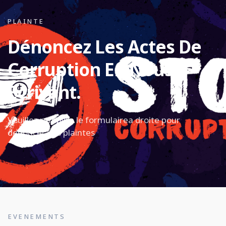
PLAINTE
Dénoncez Les Actes De
Corruption En Nous
Écrivant.
Veuillez remplire le formulairea droite pour
denoncer vos plaintes
EVENEMENTS