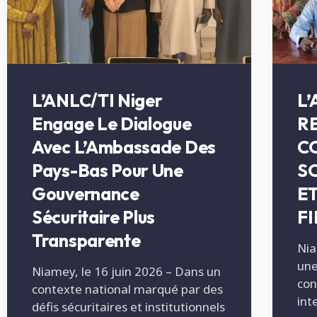
L’ANLC/TI Niger
L’
Engage Le Dialogue
R
Avec L’Ambassade Des
C
Pays-Bas Pour Une
S
Gouvernance
E
Sécuritaire Plus
F
Transparente
Nia
une
Niamey, le 16 juin 2026 – Dans un
con
contexte national marqué par des
int
défis sécuritaires et institutionnels