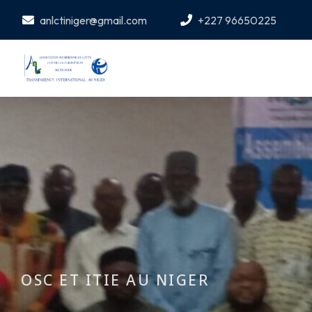
anlctiniger@gmail.com
+227 96650225
OSC ET ITIE AU NIGER