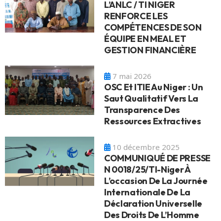
L’ANLC / TI NIGER
RENFORCE LES
COMPÉTENCES DE SON
ÉQUIPE EN MEAL ET
GESTION FINANCIÈRE
7 mai 2026
OSC Et ITIE Au Niger : Un
Saut Qualitatif Vers La
Transparence Des
Ressources Extractives
10 décembre 2025
COMMUNIQUÉ DE PRESSE
N 0018/25/TI-Niger À
L’occasion De La Journée
Internationale De La
Déclaration Universelle
Des Droits De L’Homme