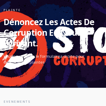
PLAINTE
Dénoncez Les Actes De
Corruption En Nous
Écrivant.
Veuillez remplire le formulairea droite pour
denoncer vos plaintes
EVENEMENTS