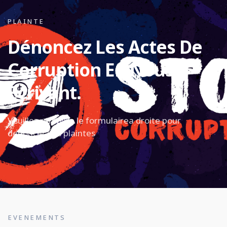
PLAINTE
Dénoncez Les Actes De
Corruption En Nous
Écrivant.
Veuillez remplire le formulairea droite pour
denoncer vos plaintes
EVENEMENTS