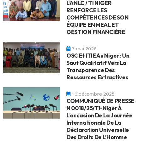
L’ANLC / TI NIGER
RENFORCE LES
COMPÉTENCES DE SON
ÉQUIPE EN MEAL ET
GESTION FINANCIÈRE
7 mai 2026
OSC Et ITIE Au Niger : Un
Saut Qualitatif Vers La
Transparence Des
Ressources Extractives
10 décembre 2025
COMMUNIQUÉ DE PRESSE
N 0018/25/TI-Niger À
L’occasion De La Journée
Internationale De La
Déclaration Universelle
Des Droits De L’Homme