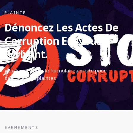
PLAINTE
Dénoncez Les Actes De
Corruption En Nous
Écrivant.
Veuillez remplire le formulairea droite pour
denoncer vos plaintes
EVENEMENTS