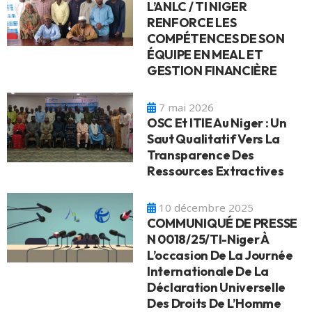
L’ANLC / TI NIGER
RENFORCE LES
COMPÉTENCES DE SON
ÉQUIPE EN MEAL ET
GESTION FINANCIÈRE
7 mai 2026
OSC Et ITIE Au Niger : Un
Saut Qualitatif Vers La
Transparence Des
Ressources Extractives
10 décembre 2025
COMMUNIQUÉ DE PRESSE
N 0018/25/TI-Niger À
L’occasion De La Journée
Internationale De La
Déclaration Universelle
Des Droits De L’Homme