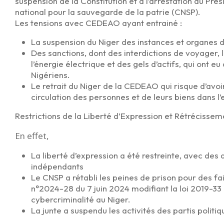
suspension de la Constitution et à l’arrestation du Prés
national pour la sauvegarde de la patrie (CNSP).
Les tensions avec CEDEAO ayant entrainé :
La suspension du Niger des instances et organes 
Des sanctions, dont des interdictions de voyager, l
l’énergie électrique et des gels d’actifs, qui ont 
Nigériens.
Le retrait du Niger de la CEDEAO qui risque d’av
circulation des personnes et de leurs biens dans
Restrictions de la Liberté d’Expression et Rétrécisse
En effet,
La liberté d’expression a été restreinte, avec des
indépendants
Le CNSP a rétabli les peines de prison pour des fai
n°2024-28 du 7 juin 2024 modifiant la loi 2019-33 du
cybercriminalité au Niger.
La junte a suspendu les activités des partis pol