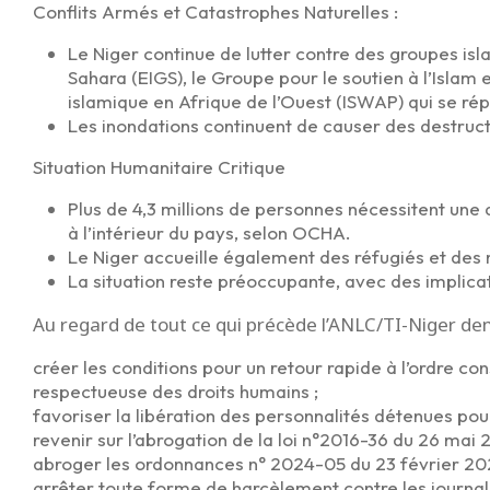
Conflits Armés et Catastrophes Naturelles :
Le Niger continue de lutter contre des groupes isl
Sahara (EIGS), le Groupe pour le soutien à l’Islam
islamique en Afrique de l’Ouest (ISWAP) qui se répa
Les inondations continuent de causer des destruc
Situation Humanitaire Critique
Plus de 4,3 millions de personnes nécessitent une
à l’intérieur du pays, selon OCHA.
Le Niger accueille également des réfugiés et des 
La situation reste préoccupante, avec des implica
Au regard de tout ce qui précède l’ANLC/TI-Niger d
créer les conditions pour un retour rapide à l’ordre co
respectueuse des droits humains ;
favoriser la libération des personnalités détenues pour
revenir sur l’abrogation de la loi n°2016-36 du 26 mai 2
abroger les ordonnances n° 2024-05 du 23 février 202
arrêter toute forme de harcèlement contre les journali