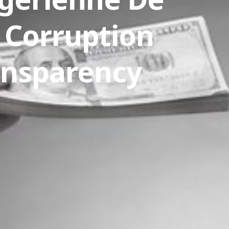
 Corruption
ansparency