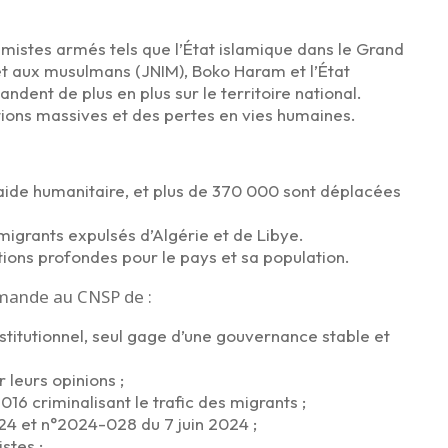
amistes armés tels que l’État islamique dans le Grand
 et aux musulmans (JNIM), Boko Haram et l’État
ndent de plus en plus sur le territoire national.
tions massives et des pertes en vies humaines.
 aide humanitaire, et plus de 370 000 sont déplacées
migrants expulsés d’Algérie et de Libye.
tions profondes pour le pays et sa population.
emande au CNSP de :
nstitutionnel, seul gage d’une gouvernance stable et
 leurs opinions ;
016 criminalisant le trafic des migrants ;
4 et n°2024-028 du 7 juin 2024 ;
stes ;