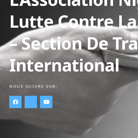
Lutte Contre La
– Section De Tr
International
NOUS SUIVRE SUR: