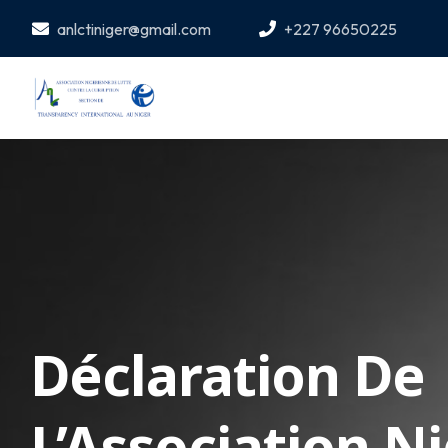
anlctiniger@gmail.com
+227 96650225
Déclaration De
L’Association N