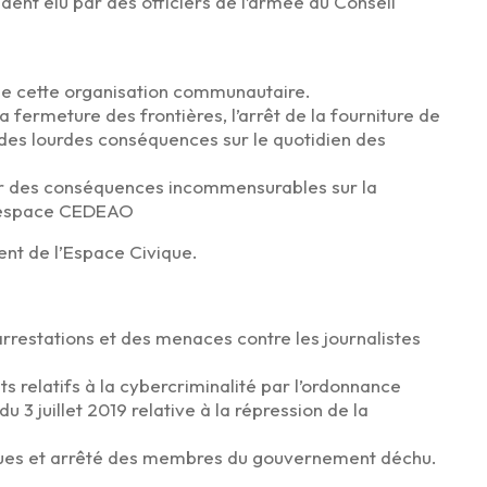
ident élu par des officiers de l’armée du Conseil
de cette organisation communautaire.
a fermeture des frontières, l’arrêt de la fourniture de
eu des lourdes conséquences sur le quotidien des
oir des conséquences incommensurables sur la
 l’espace CEDEAO
ment de l’Espace Civique.
 arrestations et des menaces contre les journalistes
ts relatifs à la cybercriminalité par l’ordonnance
 3 juillet 2019 relative à la répression de la
itiques et arrêté des membres du gouvernement déchu.