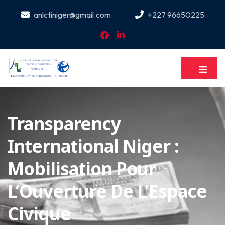
anlctiniger@gmail.com
+227 96650225
Transparency
International Niger :
Mobilisation Pour
L’Ouverture De L’Espace
Civique