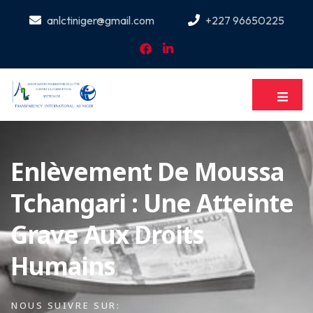
anlctiniger@gmail.com
+227 96650225
Enlèvement De Moussa
Tchangari : Une Atteinte
Grave Aux Droits
Humains
NOUS SUIVRE SUR: