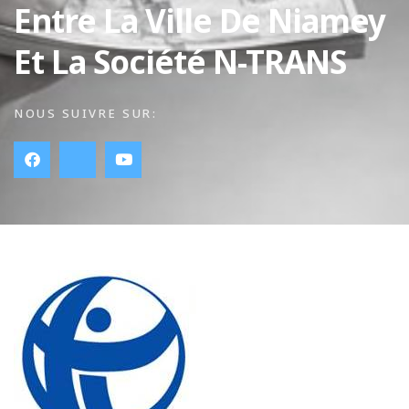
Entre La Ville De Niamey
Et La Société N-TRANS
NOUS SUIVRE SUR: