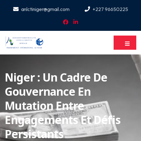
anlctiniger@gmail.com
+227 96650225
Niger : Un Cadre De
Gouvernance En
Mutation Entre
Engagements Et Défis
Persistants