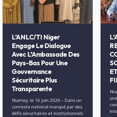
L’ANLC/TI Niger
L’
Engage Le Dialogue
R
Avec L’Ambassade Des
C
Pays-Bas Pour Une
S
Gouvernance
E
Sécuritaire Plus
F
Transparente
Nia
une
Niamey, le 16 juin 2026 – Dans un
con
contexte national marqué par des
int
défis sécuritaires et institutionnels