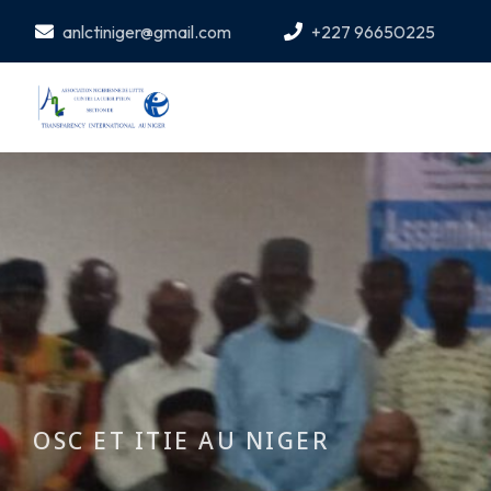
anlctiniger@gmail.com
+227 96650225
OSC ET ITIE AU NIGER